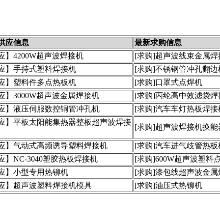
供应信息
最新求购信息
应】4200W超声波焊接机
[求购]超声波线束金属焊
应】手持式塑料焊接机
[求购]不锈钢管冲孔翻边
应】塑料件多点热板机
[求购]口罩式点焊机
应】3000W超声波金属焊接机
[求购]丙纶高中效滤袋焊
应】液压伺服数控铜管冲孔机
[求购]汽车车灯热板焊接
应】平板太阳能集热器整板超声波焊接
[求购]超声波焊接机换能
应】气动式高频诱导塑料焊接机
[求购]汽车进气歧管热板
应】NC-3040塑胶热板焊接机
[求购]600W超声波塑料
应】小型专用热铆机
[求购]漆包线超声波金属
应】超声波塑料焊接机模具
[求购]油压式热铆机