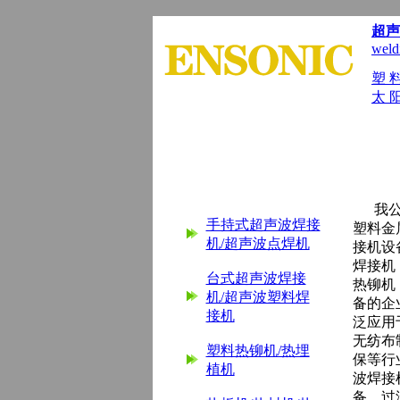
超声
weld
塑 
太 
首 页
|
公司简介
|
产品展示
|
产品
我公
手持式超声波焊接
塑料金
机/超声波点焊机
接机设
焊接机
台式超声波焊接
热铆机
机/超声波塑料焊
备的企
接机
泛应用
无纺布
塑料热铆机/热埋
保等行
植机
波焊接
备，过