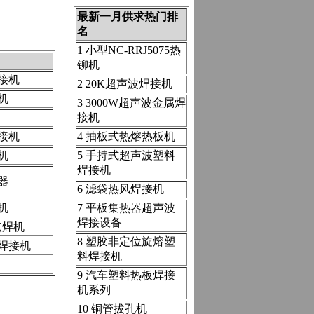
最新一月供求热门排
名
1 小型NC-RRJ5075热
铆机
接机
2 20K超声波焊接机
机
3 3000W超声波金属焊
接机
接机
4 抽板式热熔热板机
机
5 手持式超声波塑料
焊接机
器
6 滤袋热风焊接机
机
7 平板集热器超声波
焊接设备
点焊机
8 塑胶非定位旋熔塑
焊接机
料焊接机
9 汽车塑料热板焊接
机系列
10 铜管拔孔机