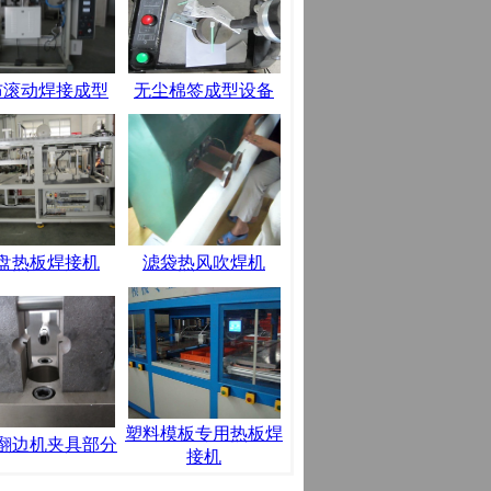
布滚动焊接成型
无尘棉签成型设备
盘热板焊接机
滤袋热风吹焊机
塑料模板专用热板焊
翻边机夹具部分
接机