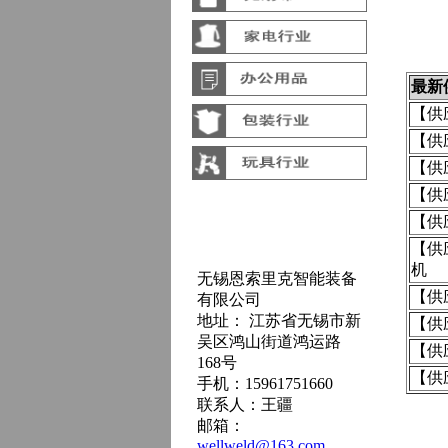
最新
【供
【供
【供
【供
【供
【供
机
无锡恩索里克智能装备
【供
有限公司
地址： 江苏省无锡市新
【供
吴区鸿山街道鸿运路
【供
168号
【供
手机：15961751660
联系人：王疆
邮箱：
wellweld@163.com