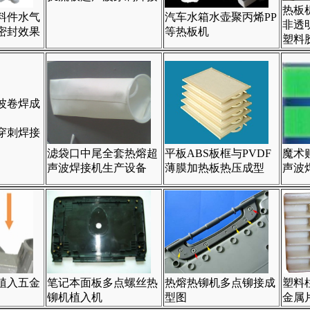
热板
料件水气
汽车水箱水壶聚丙烯PP
非透明P
密封效果
等热板机
塑料
穿刺焊接
滤袋口中尾全套热熔超
平板ABS板框与PVDF
魔术
声波焊接机生产设备
薄膜加热板热压成型
声波
植入五金
笔记本面板多点螺丝热
热熔热铆机多点铆接成
塑料
铆机植入机
型图
金属