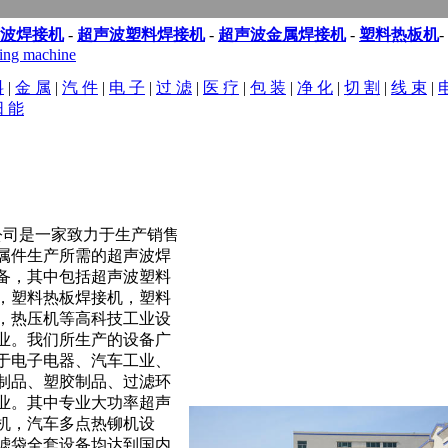
波焊接机
-
超声波塑料焊接机
-
超声波金属焊接机
-
塑料热板机
-
ing machine
料
|
金 属
|
汽 件
|
电 子
|
过 滤
|
医 疗
|
包 装
|
净 化
|
切 割
|
线 束
|
阳 能
应用
|
设计原理
|
焊接样品
|
典型客户
|
销售市场
|
公司新闻
|
技术服
司是一家致力于生产销售
属件生产所需的超声波焊
备，其中包括超声波塑料
，塑料热板焊接机，塑料
，热压机等高科技工业设
业。我们所生产的设备广
于电子电器、汽车工业、
制品、塑胶制品、过滤环
业。其中专业大功率超声
机，汽车多点热铆机设
滤袋全套设备均达到国内