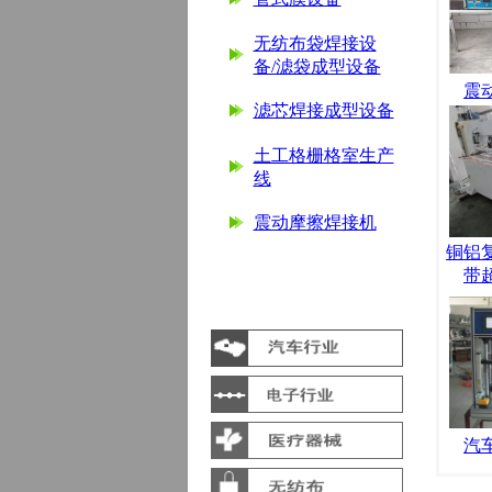
无纺布袋焊接设
备/滤袋成型设备
震
滤芯焊接成型设备
土工格栅格室生产
线
震动摩擦焊接机
铜铝
带
汽