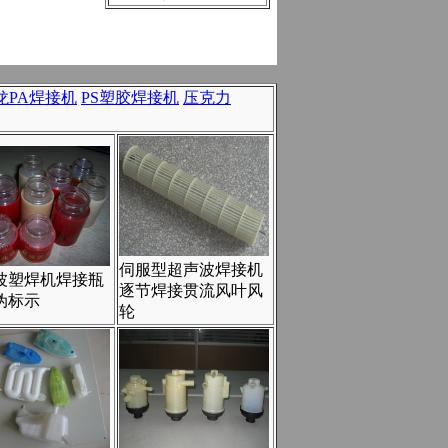
龙PA焊接机
PS塑胶焊接机
压克力
伺服型超声波焊接机
波塑焊机焊接瓶
逐节焊接贯流风叶风
伪标示
轮