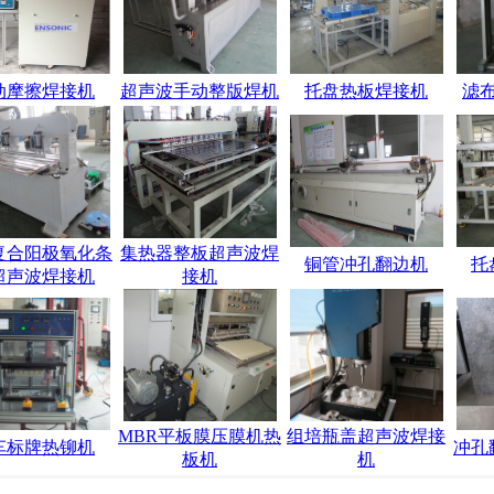
动摩擦焊接机
超声波手动整版焊机
托盘热板焊接机
滤
复合阳极氧化条
集热器整板超声波焊
铜管冲孔翻边机
托
超声波焊接机
接机
MBR平板膜压膜机热
组培瓶盖超声波焊接
车标牌热铆机
冲孔
板机
机