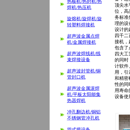
热板机/热封机/热
顶尖水
焊机/热压机
位，高
务标准
旋熔机/旋焊机/旋
理的设
转塑料焊接机
设计的
四千二
超声波金属点焊
接机，
机/金属焊接机
包含了
超声波焊线机/线
四大工
束焊接设备
的同时
计软件
超声波封管机/铜
用，引
管封口机
和精密
性的同
超声波金属滚焊
用寿命
机/平板太阳能集
设备使
热器焊机
冲孔翻边机/铜铝
不锈钢管冲孔机
管式膜设备