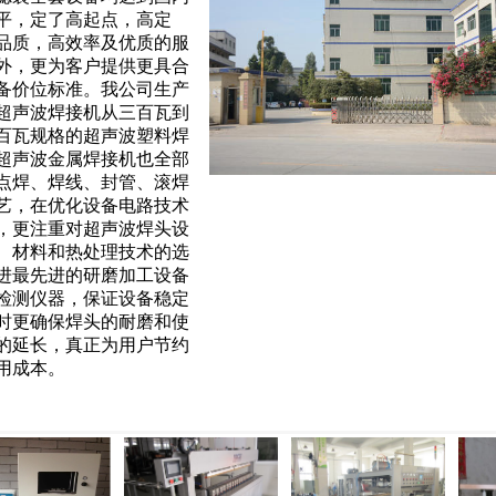
平，定了高起点，高定
品质，高效率及优质的服
外，更为客户提供更具合
备价位标准。我公司生产
超声波焊接机从三百瓦到
百瓦规格的超声波塑料焊
超声波金属焊接机也全部
点焊、焊线、封管、滚焊
艺，在优化设备电路技术
，更注重对超声波焊头设
、材料和热处理技术的选
进最先进的研磨加工设备
检测仪器，保证设备稳定
时更确保焊头的耐磨和使
的延长，真正为用户节约
用成本。