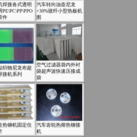
机焊接各式透明
汽车转向油壶尼龙
E\PC\PP\PPO
+30%玻纤小型热板机
胶件
图
空气过滤器袋内外衬
贴织物尼龙布超
袋超声波快速压接成
焊接机系列
袋
柱热铆机固定住
汽车齿轮热熔热铆接
片
机