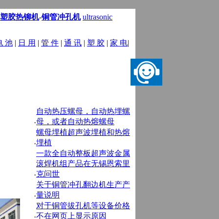
塑胶热铆机
-
铜管冲孔机
ultrasonic
电 池
|
日 用
|
管 件
|
通 讯
|
塑 胶
|
家 电
|
务
|
在线留言
|
联系我们
自动热压螺母，自动热埋螺
母，或者自动热熔螺母
·
螺母埋植超声波埋植和热熔
埋植
·
一款全自动整板超声波金属
滚焊机组产品在无锡恩索里
克问世
·
关于铜管冲孔翻边机生产产
量说明
·
对于铜管拔孔机等设备价格
不在网页上显示原因
·