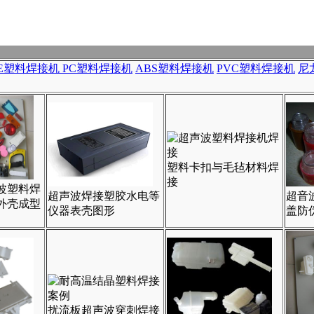
PE塑料焊接机
PC塑料焊接机
ABS塑料焊接机
PVC塑料焊接机
尼
塑料卡扣与毛毡材料焊
接
波塑料焊
超声波焊接塑胶水电等
超音
外壳成型
仪器表壳图形
盖防
扰流板超声波穿刺焊接